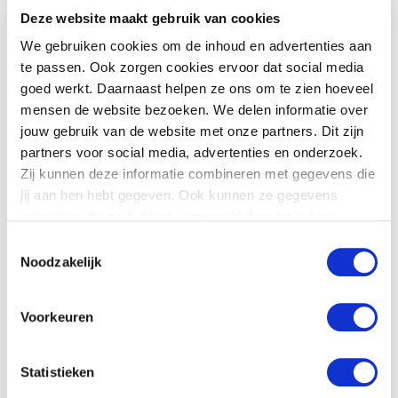
Mondgezondheid
Deze website maakt gebruik van cookies
We gebruiken cookies om de inhoud en advertenties aan
te passen. Ook zorgen cookies ervoor dat social media
goed werkt. Daarnaast helpen ze ons om te zien hoeveel
mensen de website bezoeken. We delen informatie over
jouw gebruik van de website met onze partners. Dit zijn
partners voor social media, advertenties en onderzoek.
Zij kunnen deze informatie combineren met gegevens die
jij aan hen hebt gegeven. Ook kunnen ze gegevens
gebruiken die ze hebben verzameld doordat jij hun
diensten gebruikt.
Toestemmingsselectie
Noodzakelijk
Roken
Voorkeuren
Statistieken