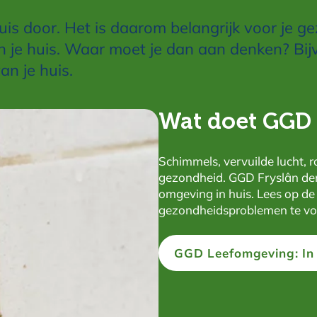
 huis door. Het is daarom belangrijk voor je 
n je huis. Waar moet je dan aan denken? Bij
an je huis.
Wat doet GGD 
Schimmels, vervuilde lucht, r
gezondheid. GGD Fryslân de
omgeving in huis. Lees op d
gezondheidsproblemen te v
GGD Leefomgeving: In 