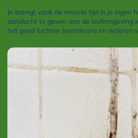
Je brengt vaak de meeste tijd in je eigen
aandacht te geven aan de leefomgeving i
het goed luchten (ventileren) en isoleren v