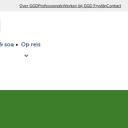
Over GGD
Professionals
Werken bij GGD Fryslân
Contact
 & soa
Op reis