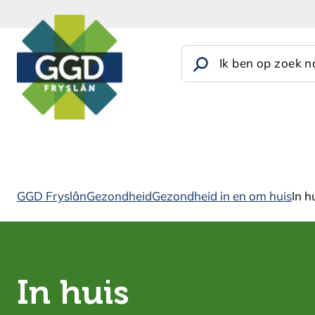
Ik ben op zoek na
GGD Fryslân
Gezondheid
Gezondheid in en om huis
In h
In huis