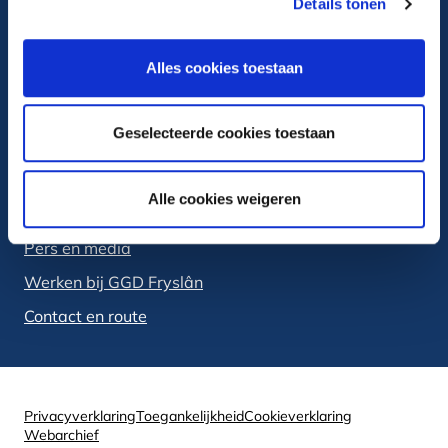
Details tonen
Ga naar LinkedIn
Alles cookies toestaan
Ga naar Youtube
Geselecteerde cookies toestaan
Veelbezocht
Alle cookies weigeren
Over GGD Fryslân
Pers en media
Werken bij GGD Fryslân
Contact en route
Privacyverklaring
Toegankelijkheid
Cookieverklaring
Webarchief