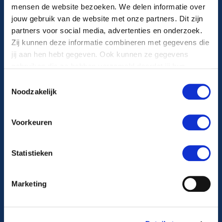
mensen de website bezoeken. We delen informatie over
088 22 99 222
jouw gebruik van de website met onze partners. Dit zijn
partners voor social media, advertenties en onderzoek.
Zij kunnen deze informatie combineren met gegevens die
Maandag t/m vrijdag van 08.00-17.00 uur
jij aan hen hebt gegeven. Ook kunnen ze gegevens
gebruiken die ze hebben verzameld doordat jij hun
diensten gebruikt.
Toestemmingsselectie
Noodzakelijk
Volg ons op
Voorkeuren
Ga naar Facebook
Statistieken
Ga naar Instagram
Marketing
Ga naar X