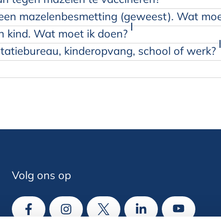
s een mazelenbesmetting (geweest). Wat moe
jn kind. Wat moet ik doen?
atiebureau, kinderopvang, school of werk?
9 222
Volg ons op
Ga naar Facebook
Ga naar Instagram
Ga naar X
Ga naar LinkedIn
Ga naar Y