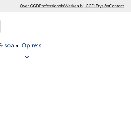
Over GGD
Professionals
Werken bij GGD Fryslân
Contact
 & soa
Op reis