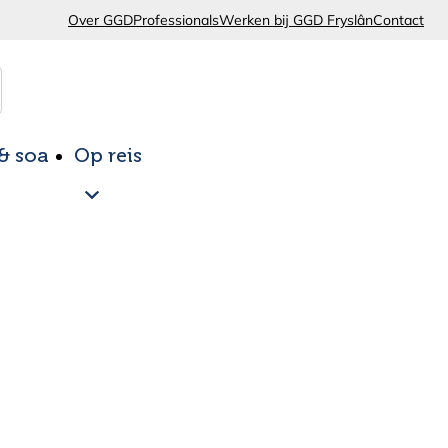
Over GGD
Professionals
Werken bij GGD Fryslân
Contact
 & soa
Op reis